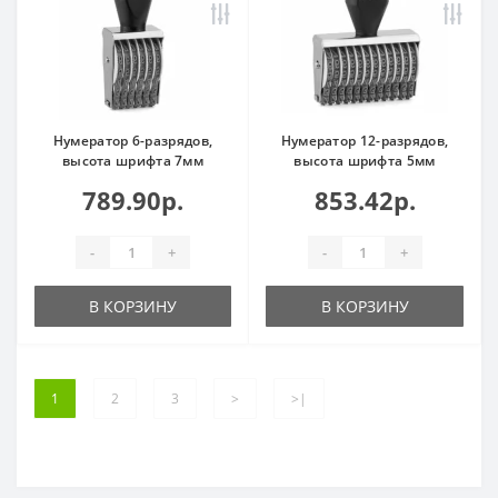
Нумератор 6-разрядов,
Нумератор 12-разрядов,
высота шрифта 7мм
высота шрифта 5мм
789.90р.
853.42р.
-
+
-
+
В КОРЗИНУ
В КОРЗИНУ
1
2
3
>
>|